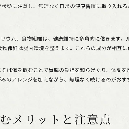
存状態に注意し、無理なく日常の健康習慣に取り入れる
そば湯保存と栄養維持のための注意点
カリウム、食物繊維は、健康維持に多角的に働きます。
食物繊維は腸内環境を整えます。これらの成分が相互に
にそば湯を飲むことで胃腸の負担を和らげたり、体調を
好みのアレンジを加えながら、無理なく続けるのがおす
むメリットと注意点