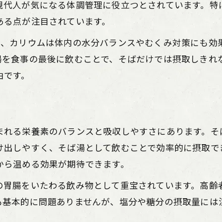
そば湯の飲み過ぎによる注意点と対策方法
現代人が気になる体調管理に役立つとされています。特
そば湯は毎日飲んでも大丈夫なのか解説
ある点が注目されています。
そば湯で健康維持を目指す新習慣
け、カリウムは体内の水分バランスやむくみ対策にも効
そば湯の栄養が健康維持に役立つ理由
湯を食事の最後に飲むことで、そばだけでは摂取しきれ
そば湯を取り入れた新しい健康習慣のすすめ
由です。
そば湯で始める毎日の美容と健康サポート
そば湯の栄養素を活かす飲み方のコツ
そば湯と食生活のバランスを意識した習慣化
まれる栄養素のバランスと吸収しやすさにあります。そ
け出しやすく、そば湯として飲むことで効率的に摂取で
飲み過ぎに気をつけたいそば湯のポイント
から温める効果が期待できます。
そば湯の飲み過ぎが体に及ぼす影響
そば湯を適量楽しむためのポイント解説
の胃腸をいたわる飲み物として重宝されています。高齢
も基本的に問題ありませんが、塩分や糖分の摂取量には
そば湯のデメリットと適切な飲み方とは
そば湯飲用時の注意点と健康リスク回避策