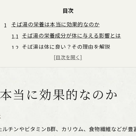
目次
そば湯の栄養は本当に効果的なのか
そば湯の栄養成分が体に与える影響とは
そば湯は体に良い？その理由を解説
そば湯のヘルシーさと健康効果の根拠
そば湯に栄養がないといわれる理由を検証
そば湯の成分が健康維持に役立つ理由
本当に効果的なのか
毎日そば湯を飲むメリットと注意点
そば湯を毎日飲むことで得られる利点
そば湯を習慣化する際のメリットを検証
は
毎日そば湯を飲む際のデメリットとは
たルチンやビタミンB群、カリウム、食物繊維などが豊