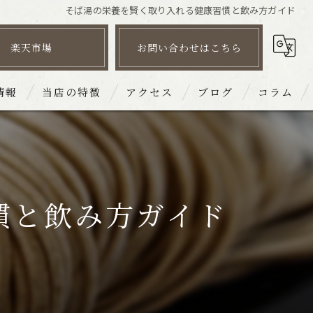
そば湯の栄養を賢く取り入れる健康習慣と飲み方ガイド
楽天市場
お問い合わせはこちら
情報
当店の特徴
アクセス
ブログ
コラム
そば
皿そば文楽 姫路駅南店
だし
皿そば文楽 砥堀店
慣と飲み方ガイド
団体
皿そば文楽 赤穂店
宴会
皿そば文楽 奈良東向通店
持ち帰り