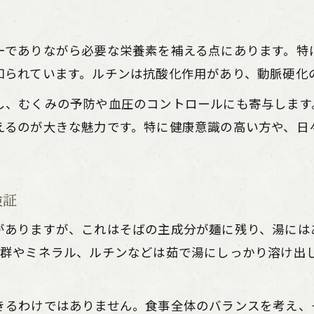
そば湯の過剰摂取を防ぐための工夫
ーでありながら必要な栄養素を補える点にあります。特
蕎麦湯のアレンジと楽しみ方の工夫
知られています。ルチンは抗酸化作用があり、動脈硬化
そば湯の栄養を活かすアレンジ方法
そば湯の美味しい飲み方とアレンジ例
し、むくみの予防や血圧のコントロールにも寄与します
えるのが大きな魅力です。特に健康意識の高い方や、日
そば湯で味わうヘルシーアレンジのアイデア
そば湯を使った日常的な楽しみ方の工夫
そば湯アレンジで飽きずに続けるコツ
ご購入はこちら
ご購入はこちら
検証
そば湯の保存方法と栄養を活かすコツ
がありますが、これはそばの主成分が麺に残り、湯には
そば湯の栄養を守る保存方法のポイント
B群やミネラル、ルチンなどは茹で湯にしっかり溶け出
そば湯の保存で気をつけたい衛生対策
そば湯を美味しく保存するための工夫
きるわけではありません。食事全体のバランスを考え、
そば湯保存時に栄養を逃さないコツ