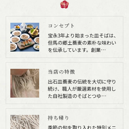
当社では、お客様の個人情報の開示･訂正･削除・
利用停止の手続を定めさせて頂いております。
ご本人である事を確認のうえ、対応させて頂きま
コンセプト
す。
宝永3年より始まった皿そばは、
個人情報の開示･訂正･削除・利用停止の具体的手
但馬の郷土蕎麦の素朴な味わい
続きにつきましては、お電話でお問合せ下さい。
を伝承しています。創業…
ご購入はこちら
当店の特徴
出石皿蕎麦の伝統を大切に守り
続け、職人が厳選素材を使用し
た自社製造のそばとつゆ…
持ち帰り
季節の旬を取り入れた特別メニ