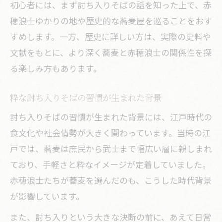
初心者には、まず討ち入りそばの話を知った上で、赤
紹介
穂浪士ゆかりの地や歴史的な蕎麦屋を巡ることをおす
聖地巡礼で出会う討ち入りそばの実感を
すめします。一方、歴史に詳しい方は、実際の史料や
共有
文献をもとに、より深く蕎麦と赤穂浪士の関係性を探
る楽しみ方もあります。
粋な討ち入りそばの習慣が生まれた背景
討ち入りそばの習慣が生まれた背景には、江戸時代の
食文化や社会情勢が大きく関わっています。当時の江
戸では、蕎麦は庶民から武士まで幅広い層に親しまれ
ており、手軽さと粋なイメージが定着していました。
赤穂浪士たちが蕎麦を選んだのも、こうした時代背景
が影響しています。
また、討ち入りという大きな決断の前に、あえて日常