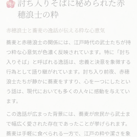
討ち入りそばに秘められた赤
粋な討ち入りそばの習慣が生まれた背景
穂浪士の粋
赤穂浪士が愛した蕎麦の歴史的意味合い
赤穂浪士と蕎麦の逸話が伝える粋な心意気
赤穂浪士の物語と蕎麦の歴史を巡る旅
蕎麦が紡ぐ赤穂浪士の歴史物語をたどる
蕎麦と赤穂浪士の関係には、江戸時代の武士たちが持
つ粋な心意気が色濃く反映されています。特に「討ち
討ち入りそばと赤穂の地に残る伝承を巡
入りそば」と呼ばれる逸話は、忠義と決意を象徴する
る
行為として語り継がれています。討ち入り前夜、赤穂
歴史を感じる蕎麦の名店と赤穂浪士の足
浪士たちが静かに蕎麦をすすり、心を一つにしたとい
跡
う話は、現代においても多くの人々に感動を与えてい
赤穂浪士の物語を蕎麦文化とともに味わ
ます。
う
この逸話が広まった背景には、蕎麦が庶民から武士ま
蕎麦を通じて体感する討ち入りの情景
で幅広く愛された存在であったことが挙げられます。
蕎麦を通じて文学と赤穂浪士を読み解く
蕎麦は手軽に食べられる一方で、江戸の粋や潔さを象
文豪が描いた蕎麦と赤穂浪士の物語を深