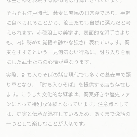
心意気
そもそも江戸時代、蕎麦は庶民の日常食であり、手軽
蕎麦を食しながら歴史ドラマに思いを馳
に食べられることから、浪士たちも自然に選んだと考
せる
えられます。赤穂浪士の美学は、表面的な派手さより
話題の討ち入りそばが現代に伝える意義
も、内に秘めた覚悟や静かな強さに表れています。蕎
とは
麦をすするという一見何気ない行為に、討ち入りを前
赤穂浪士と共に味わう蕎麦の本質的な楽
にした武士たちの心情が重なります。
しみ
実際、討ち入りそばの話は現代でも多くの蕎麦屋で語
文豪が描いた赤穂浪士と蕎麦の逸話を探る
り草となり、「討ち入りそば」を提供する店も存在し
文豪が紡いだ赤穂浪士と蕎麦の逸話を紹
ます。こうした文化的な継承は、蕎麦好きや歴史ファ
介
ンにとって特別な体験となっています。注意点として
赤穂浪士と蕎麦が登場する文学の魅力を
は、史実と伝承が混在しているため、あくまで逸話の
考察
一つとして楽しむことが大切です。
蕎麦が象徴する赤穂浪士の精神を文学で