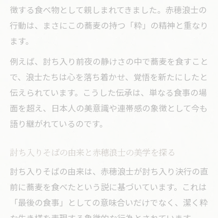
徴する食べ物として親しまれてきました。赤穂浪士の
掘り
行動は、まさにこの蕎麦の持つ「粋」の精神と重なり
蕎麦を題材にした文学作品と赤穂浪士の
ます。
関係
例えば、討ち入り前夜の静けさの中で蕎麦を食すこと
赤穂浪士の逸話が蕎麦文学に与えた影響
で、浪士たちは心を落ち着かせ、覚悟を新たにしたと
とは
伝えられています。こうした伝承は、単なる食事の場
蕎麦に託された赤穂浪士像を文学で読み
面を超え、日本人の美意識や連帯感の象徴として今も
解く
語り継がれているのです。
討ち入りそばが文学作品で果たす役割に
注目
討ち入りそばの由来と赤穂浪士の美学を探る
話題の討ち入りそばを今こそ味わう楽しみ
討ち入りそばの由来は、赤穂浪士が討ち入り決行の直
今こそ味わいたい討ち入りそばの魅力を
前に蕎麦を食べたという説に基づいています。これは
解説
「最後の食事」としての意味合いだけでなく、潔く粋
討ち入りそばを通して感じる赤穂浪士の
な生き様を表現する象徴的な行為とされています。