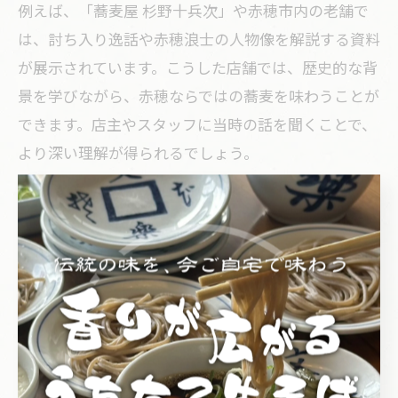
例えば、「蕎麦屋 杉野十兵次」や赤穂市内の老舗で
は、討ち入り逸話や赤穂浪士の人物像を解説する資料
が展示されています。こうした店舗では、歴史的な背
景を学びながら、赤穂ならではの蕎麦を味わうことが
できます。店主やスタッフに当時の話を聞くことで、
より深い理解が得られるでしょう。
名店巡りの際は、各店舗の営業情報や混雑状況を事前
に確認し、ゆったりとした時間を確保することがポイ
ントです。また、歴史的価値の高い店舗では、写真撮
影やマナーに配慮しながら訪問することが求められま
す。
赤穂浪士の物語を蕎麦文化とともに味わう
赤穂浪士の物語と蕎麦文化は、文学や演劇の世界でも