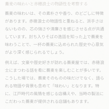
蕎麦の味わいと赤穂浪士の物語性を考察する
辿る
蕎麦の味わいは、その素朴さや香り、のどごしに特徴
討ち入りそばの物語性を文豪の視点で味
があります。赤穂浪士の物語性と重ねると、派手さは
わう
ないものの、芯の強さや清廉さを感じさせる点が共通
文学作品に描かれる蕎麦と赤穂浪士の背
しています。討ち入りそばの逸話を知った上で蕎麦を
景
味わうことで、一杯の蕎麦に込められた歴史や心意気
聖地巡礼で感じる赤穂浪士ゆかりの蕎麦
がより深く感じられるでしょう。
赤穂浪士ゆかりの蕎麦を巡る聖地巡礼の
例えば、文豪や歴史好きが訪れる蕎麦屋では、赤穂浪
すすめ
士にまつわる話を肴に蕎麦を楽しむことが多いです。
討ち入りそばが彩る巡礼地のリアルな体
こうした場では、蕎麦そのものの味だけでなく、語ら
験記
れる物語や背景も含めて「味わい」となります。特
歴史と文学を味わえる蕎麦巡礼の楽しみ
に、江戸時代の風情を感じる店構えや、当時の製法に
方
こだわった蕎麦が提供される店舗もあります。
蕎麦好き必見の赤穂浪士ゆかりの聖地を