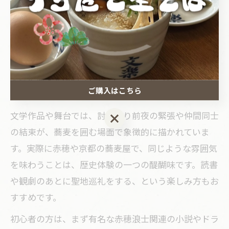
繰り返し描かれています。討ち入りを題材にした小説
や歌舞伎、落語などでは、蕎麦屋の情景や浪士たちの
やりとりが生き生きと表現されており、現代にもその
粋が受け継がれています。こうした作品に触れながら
実際に蕎麦を味わうことで、物語世界への没入感が一
ご購入はこちら
層高まります。
文学作品や舞台では、討ち入り前夜の緊張や仲間同士
ご購入はこちら
の結束が、蕎麦を囲む場面で象徴的に描かれていま
す。実際に赤穂や京都の蕎麦屋で、同じような雰囲気
を味わうことは、歴史体験の一つの醍醐味です。読書
や観劇のあとに聖地巡礼をする、という楽しみ方もお
すすめです。
初心者の方は、まず有名な赤穂浪士関連の小説やドラ