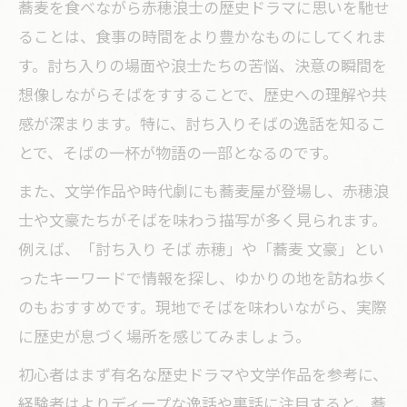
蕎麦を食べながら赤穂浪士の歴史ドラマに思いを馳せ
ることは、食事の時間をより豊かなものにしてくれま
す。討ち入りの場面や浪士たちの苦悩、決意の瞬間を
想像しながらそばをすすることで、歴史への理解や共
感が深まります。特に、討ち入りそばの逸話を知るこ
とで、そばの一杯が物語の一部となるのです。
また、文学作品や時代劇にも蕎麦屋が登場し、赤穂浪
士や文豪たちがそばを味わう描写が多く見られます。
例えば、「討ち入り そば 赤穂」や「蕎麦 文豪」とい
ったキーワードで情報を探し、ゆかりの地を訪ね歩く
のもおすすめです。現地でそばを味わいながら、実際
に歴史が息づく場所を感じてみましょう。
初心者はまず有名な歴史ドラマや文学作品を参考に、
経験者はよりディープな逸話や裏話に注目すると、蕎