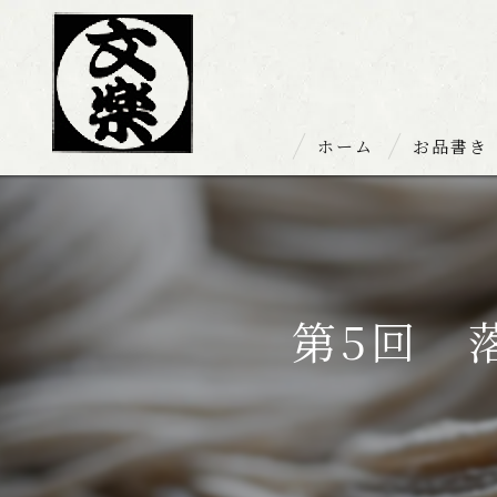
ホーム
お品書き
お持ち帰り
第5回 