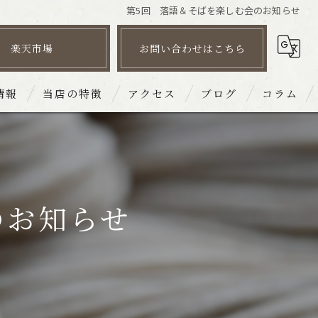
第5回 落語＆そばを楽しむ会のお知らせ
楽天市場
お問い合わせはこちら
情報
当店の特徴
アクセス
ブログ
コラム
そば
皿そば文楽 姫路駅南店
だし
皿そば文楽 砥堀店
のお知らせ
団体
皿そば文楽 赤穂店
宴会
皿そば文楽 奈良東向通店
持ち帰り