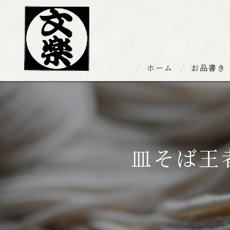
ホーム
お品書き
お持ち帰り
皿そば王