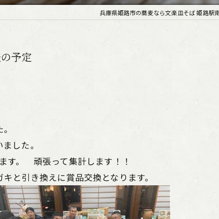
兵庫県姫路市の蕎麦なら文楽皿そば 姫路駅
表の予定
た。
いました。
ります。 頑張って集計します！！
ガキと引き換えに賞品交換となります。