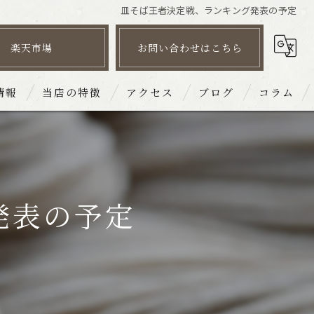
皿そば王者決定戦、ランキング発表の予定
楽天市場
お問い合わせはこちら
情報
当店の特徴
アクセス
ブログ
コラム
そば
皿そば文楽 姫路駅南店
だし
皿そば文楽 砥堀店
発表の予定
団体
皿そば文楽 赤穂店
宴会
皿そば文楽 奈良東向通店
持ち帰り