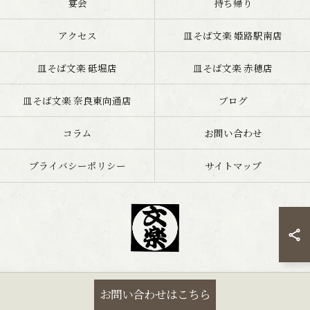
宴会
持ち帰り
アクセス
皿そば文楽 姫路駅南店
皿そば文楽 砥堀店
皿そば文楽 赤穂店
皿そば文楽 奈良東向通店
ブログ
コラム
お問い合わせ
プライバシーポリシー
サイトマップ
© 2026 兵庫県姫路市の蕎麦なら文楽皿そば 姫路駅南店 ALL RIGHTS
お問い合わせはこちら
RESERVED.