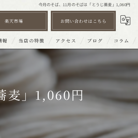
今月のそば、11月のそばは「とうじ蕎麦」1,060円
楽天市場
お問い合わせはこちら
情報
当店の特徴
アクセス
ブログ
コラム
そば
皿そば文楽 姫路駅南店
だし
皿そば文楽 砥堀店
麦」1,060円
団体
皿そば文楽 赤穂店
宴会
皿そば文楽 奈良東向通店
持ち帰り