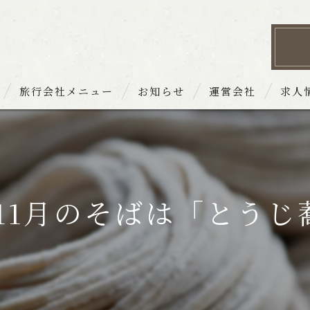
旅行会社メニュー
お知らせ
運営会社
求人
 お品書き
1月のそばは「とうじ蕎