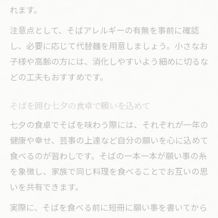
ツ
れます。
そばで祝う七夕和食の魅力と由来
注意点として、そばアレルギーの有無を事前に確認
そばが彩る七夕和食の魅力と深い由来
し、必要に応じて代替麺を用意しましょう。小さなお
七夕にそばを使う和食の伝統背景とは
子様や高齢の方には、消化しやすいよう細めに切るな
どの工夫もおすすめです。
そばで楽しむ七夕和食の特徴とポイント
和食にそばを取り入れる七夕の意義を解
そばを囲む七夕の食卓で願いを込めて
説
七夕の食卓でそばを味わう際には、それぞれが一年の
七夕和食にそばを選ぶ理由とその歴史
健康や幸せ、芸事の上達など自分の願いを心に込めて
縁起を担ぐ七夕そば献立の工夫例
食べるのが習わしです。そばの一本一本が願い事の糸
そばを使った縁起の良い七夕献立の考え
を象徴し、家族で同じ料理を食べることでお互いの思
方
いを共有できます。
家族で楽しむ七夕そば献立のアレンジ術
実際に、そばを食べる前に短冊に願い事を書いてから
縁起を込めたそばの七夕料理アイデア集