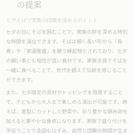
七夕そばに込められた無病息災の願い
の提案
そばが七夕の縁起物とされる理由を解説
七夕そばで家族の団欒を深めるポイント
七夕そばで家族の健康を願う伝統背景
七夕の日にそばを囲むことで、家族の絆を深める特別
そばにまつわる七夕の風習と意味を知る
な時間を演出できます。そばは細く長い形から「長
無病息災を祈るそばの七夕ならではの由
寿」や「家運隆盛」を願う縁起物とされており、七夕
来
の願い事とも相性が良い食材です。家族全員でそばを
伝統が息づく七夕の日のそばレシピ
一緒に食べることで、世代を超えて伝統を感じること
七夕にぴったり伝統そばレシピの魅力
ができます。
そばを主役にした七夕伝統メニューの工
また、七夕限定の具材やトッピングを用意すること
夫
で、子どもから大人まで楽しめる演出が可能です。例
家族で作る七夕そばの手軽なアレンジ法
えば、星型にカットした野菜や、彩り豊かな錦糸卵を
伝統を守る七夕そばレシピの選び方
加えると華やかな食卓になります。家族で盛り付けを
七夕そばの味わいを引き立てる調理のコ
手伝うことで会話もはずみ、自然と団欒の時間が生ま