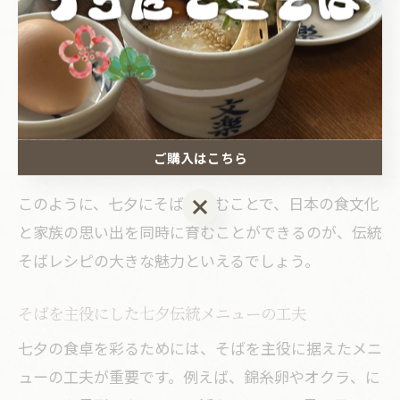
せを祈る伝統が続いています。
また、そばは消化が良く、行事食として子どもから高
齢者まで幅広い世代が安心して楽しめる点も魅力で
す。気温が高くなる七夕の時期には、冷たいざるそば
や彩り豊かな具材を添えた冷やしそばが人気で、さっ
ご購入はこちら
ぱりとした味わいが夏の食卓にもぴったりです。
このように、七夕にそばを囲むことで、日本の食文化
ご購入はこちら
と家族の思い出を同時に育むことができるのが、伝統
そばレシピの大きな魅力といえるでしょう。
そばを主役にした七夕伝統メニューの工夫
七夕の食卓を彩るためには、そばを主役に据えたメニ
ューの工夫が重要です。例えば、錦糸卵やオクラ、に