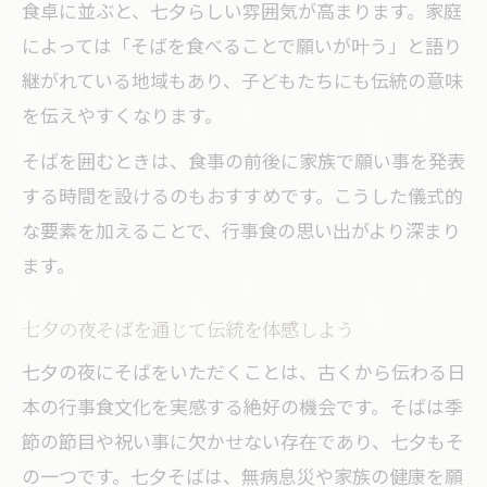
食卓に並ぶと、七夕らしい雰囲気が高まります。家庭
七夕の願いを込めたそば献立の工夫方法
によっては「そばを食べることで願いが叶う」と語り
そばで彩る七夕の縁起メニュー構成例
継がれている地域もあり、子どもたちにも伝統の意味
星を感じる七夕におすすめのそば料理
を伝えやすくなります。
七夕の星を表現したそば料理アイデア
そばを囲むときは、食事の前後に家族で願い事を発表
そばで楽しむ七夕らしい星形トッピング
する時間を設けるのもおすすめです。こうした儀式的
術
な要素を加えることで、行事食の思い出がより深まり
七夕におすすめ星モチーフのそばレシピ
ます。
星を感じる七夕そばの盛り付けポイント
七夕の夜そばを通じて伝統を体感しよう
家族で作る七夕の星そばアレンジ集
七夕の夜にそばをいただくことは、古くから伝わる日
本の行事食文化を実感する絶好の機会です。そばは季
節の節目や祝い事に欠かせない存在であり、七夕もそ
の一つです。七夕そばは、無病息災や家族の健康を願