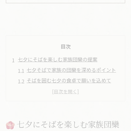
目次
七夕にそばを楽しむ家族団欒の提案
七夕そばで家族の団欒を深めるポイント
そばを囲む七夕の食卓で願いを込めて
七夕の夜そばを通じて伝統を体感しよう
家族みんなで味わう七夕そばの楽しみ方
そばを活かした七夕の行事食の演出法
七夕にそばを楽しむ家族団欒
無病息災を願う七夕そばの意味とは