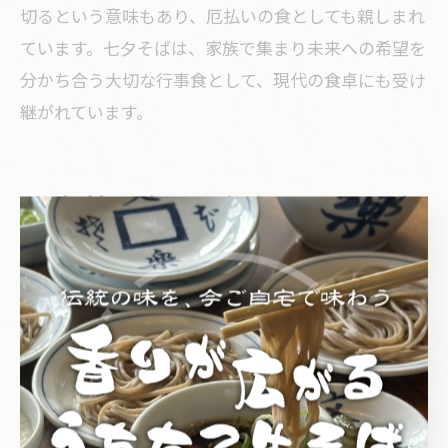
切るという意味もあり、厄払いの食としても親しまれ
ています。七夕そばは、家族で集まり未来への希望を
分かち合う大切な行事食として、現代の食卓にも受け
継がれています。
伝統が息づく七夕の日のそば
レシピ
七夕にぴったり伝統そばレシピの魅力
七夕にそばを食べる風習は、古くから無病息災や家族
の健康を願う意味が込められてきました。そばは細く
長い形状から「長寿」や「良縁」を象徴し、七夕の夜
に星に願いをかけながら食べることで、家族の絆や幸