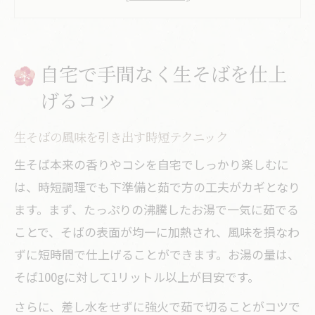
生そばの下準備でコシを守るポイント
生そばを温かくおいしく仕上げる秘訣
自宅で手間なく生そばを仕上
生そば茹で方の失敗しないポイント解説
生そばがくっつかない茹で方のコツと注
げるコツ
意点
生そばの風味を引き出す時短テクニック
家庭で生そばをうまくゆでる時短手順
生そば本来の香りやコシを自宅でしっかり楽しむに
生そばのコシを保つ湯加減と火加減の目
は、時短調理でも下準備と茹で方の工夫がカギとなり
安
ます。まず、たっぷりの沸騰したお湯で一気に茹でる
生そばを温かいまま楽しむ茹で方の裏ワ
ことで、そばの表面が均一に加熱され、風味を損なわ
ザ
ずに短時間で仕上げることができます。お湯の量は、
茹で過ぎ防止！生そば失敗例と対策まと
そば100gに対して1リットル以上が目安です。
め
さらに、差し水をせずに強火で茹で切ることがコツで
温かい生そばを楽しむ家庭の簡単レシピ術