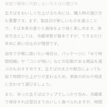
家庭で簡単に失敗しない生そばの選び方
術
生そばをおいしく仕上げるためには、購入時の選び方
生そばの香りを活かす塩や薬味の活用法
も重要です。まず、製造日が新しいものを選ぶこと
時短で生そば本来のコシを守る裏ワザ集
で、そば本来の香りと風味をより強く楽しめます。保
生そばのゆで方裏ワザで失敗を防ぐコツ
存方法としては、冷蔵保管が基本ですが、できるだけ
家庭で実践できる生そば時短調理ポイン
早めに使い切るのが理想です。
ト
自宅で手軽に扱いたい場合は、パッケージに「ゆで時
コシを残す生そばの湯切りと冷水締め術
間短縮」や「コシが強い」などの記載がある商品を選
生そばをふっくら仕上げる時短テクニッ
ぶのもおすすめです。生そばの太さや配合によっても
ク
茹で時間や仕上がりが変わるため、家族の好みや用途
温かい生そばでもコシを損なわない秘訣
に合わせて選びましょう。
また、余った生そばはラップでしっかり包み、冷蔵庫
で保存すれば翌日までおいしく食べられますが、時間