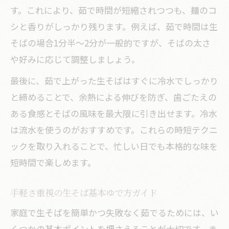
す。これにより、茹で時間が短縮されつつも、麺のコ
生そばで作る温かい家庭用かけそばレシ
シと香りがしっかり残ります。例えば、茹で時間は生
ピ
そばの場合1分半〜2分が一般的ですが、そばの太さ
シンプル食材で簡単生そば温レシピのコ
や好みに応じて調整しましょう。
ツ
最後に、茹で上がった生そばはすぐに冷水でしっかり
温かい生そばに合う時短つゆレシピを紹
と締めることで、余熱による伸びを防ぎ、歯ごたえの
介
ある食感とそばの風味を最大限に引き出せます。冷水
生そばの食感が活きる温レシピのポイン
は流水を使うのがおすすめです。これらの時短テクニ
ト
ックを取り入れることで、忙しい日でも本格的な味を
家庭で再現！生そばの温かいアレンジ術
短時間で楽しめます。
余った生そばの上手な扱い方と保存方法
生そばが余った時のおすすめ保存テクニ
手軽さ重視の生そば基本ゆで方ガイド
ック
家庭で生そばを簡単かつ失敗なく茹でるためには、い
失敗しない生そばの再加熱と活用アイデ
くつかの基本ポイントを押さえることが大切です。ま