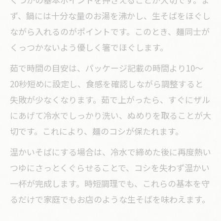
ア
ず、鍋には十分な量のお湯を沸かし、生そばをほぐし
生そばのコシを保つ冷蔵・冷凍保存のコ
ながら入れるのがポイントです。このとき、麺同士が
ツ
くっつかないよう優しく箸でほぐします。
余った生そばで簡単アレンジレシピを実
茹で時間の目安は、パッケージ記載の時間より10〜
践
20秒短めに設定し、食感を確認しながら調整すると
生そばの保存期間と家庭での衛生管理法
失敗が少なくなります。茹で上がったら、すぐにザル
にあげて冷水でしっかり洗い、ぬめりを取ることが大
つゆ不要派へ贈る簡単生そばの食べ方提案
切です。これにより、麺のコシが保たれます。
生そばをそのまま味わうアレンジ食べ方
シンプルな具材で生そばの旨みを引き出
温かいそばにする場合は、冷水で締めた後に再度熱い
す
つゆにさっとくぐらせることで、コシを失わず温かい
一杯が完成します。時短調理でも、これらの基本を守
つゆを使わず生そばを楽しむ簡単レシピ
るだけで家庭でもお店のような生そばを味わえます。
集
温かい生そばにぴったりの塩味アレンジ