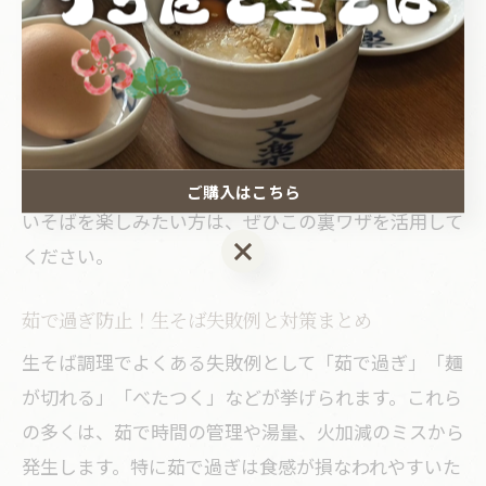
ゆに入れることができます。温かいそばレシピの定番
「かけそば」や「たぬきそば」にも応用可能です。
注意点として、再加熱のしすぎはそばがのびる原因に
なるため、湯通しは短時間で済ませましょう。また、
温かいそばつゆは事前に用意しておき、茹でたてのそ
ばをすぐに入れることで失敗を防げます。家庭で温か
ご購入はこちら
いそばを楽しみたい方は、ぜひこの裏ワザを活用して
ご購入はこちら
ください。
茹で過ぎ防止！生そば失敗例と対策まとめ
生そば調理でよくある失敗例として「茹で過ぎ」「麺
が切れる」「べたつく」などが挙げられます。これら
の多くは、茹で時間の管理や湯量、火加減のミスから
発生します。特に茹で過ぎは食感が損なわれやすいた