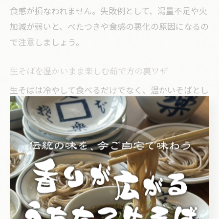
食感が損なわれません。失敗例として、湯量不足や火
加減が弱いと、べたつきや食感の悪化の原因になるの
で注意しましょう。
生そばを温かいまま楽しむ茹で方の裏ワザ
生そばは冷やして食べるだけでなく、温かいそばとし
てもおいしく楽しめますが、茹でた後にコシや風味が
損なわれるのが悩みどころです。温かいままの状態を
キープするためには、一度冷水で締めてから、再びお
湯をくぐらせて温め直す「湯通し」が効果的です。
具体的には、茹で上げたそばを流水で締めた後、沸騰
したお湯に10秒ほどさっとくぐらせて温め直します。
これにより、そばのコシを保ったまま温かい状態でつ