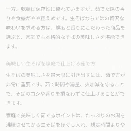
香り高い生そばで旬の味覚を楽しむ方法
一方、乾麺は保存性に優れていますが、茹でた際の香
家庭で再現できる生そばの食感の工夫
りや食感がやや控えめです。生そばならではの贅沢な
生そばの香りを引き立てる薬味の選び方
味わいを求める方は、鮮度と香りにこだわった商品を
スーパーで見つける本当に美味しい生そば
選ぶと、家庭でも本格的なそばの美味しさを堪能でき
スーパー生そばランキングで選ぶ楽しみ
ます。
美味しい生そばを見つける目利きポイン
美味しい生そばを家庭で仕上げる茹で方
ト
生そばの鮮度と香りを確かめる方法
生そばの美味しさを最大限に引き出すには、茹で方が
非常に重要です。茹で時間や湯量、火加減を守ること
スーパーの生そばでプロの味を再現する
で、そばのコシや香りを損なわずに仕上げることがで
コツ
きます。
生そばの食感を活かす茹で方をマスター
家庭で美味しく茹でるポイントは、たっぷりのお湯を
乾麺と比較する生そばの魅力と違いに迫る
沸騰させてから生そばをほぐし入れ、規定時間よりや
乾麺と生そばの食感と香りを徹底比較