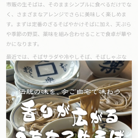
市販の生そばは、そのままシンプルに食べるだけでな
く、さまざまなアレンジでさらに美味しく楽しめま
す。まずは定番のざるそばやかけそばに加え、天ぷら
や季節の野菜、薬味を組み合わせることで食卓が華や
かになります。
最近では、そばサラダや冷やしそば、そばしゃぶな
ど、家庭でも手軽にできるアレンジが人気です。生そ
ばならではの食感と香りを活かして、和風だしやごま
だれ、ピリ辛味噌だれなど、つゆやタレのバリエーシ
ョンも楽しめます。
注意点としては、生そばは茹で過ぎると食感や香りが
損なわれやすいため、調理後は素早く冷水で締めるこ
とが大切です。アレンジ例をいろいろ試しながら、自