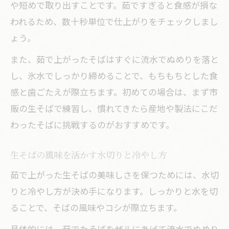
や短めで取り出すことです。茹ですぎると食感が損な
生そばが持つ独自の風味とその理由
われるため、数十秒単位で仕上がりをチェックしまし
乾麺にはない生そばの美味しさの秘密
ょう。
生そばの茹で方で差が出る味わい体験
また、茹で上がったそばはすぐに流水でぬめりを落と
生そば派・乾麺派の特徴と選び方ガイド
し、氷水でしっかり締めることで、もちもちとした食
お取り寄せ生そばを家で美味しく味わう方法
感と歯ごたえが際立ちます。初めての場合は、まず市
お取り寄せ生そばランキングの活用術
販の生そばで練習し、慣れてきたら産地や製法にこだ
生そばを美味しく茹でる調理のコツ
わったそばに挑戦するのがおすすめです。
お取り寄せ生そばの保存と下準備ポイン
生そばの風味を活かす水切りと冷やし方
ト
家庭で味わう本格生そばの再現方法
茹で上がった生そばの美味しさを保つためには、水切
りと冷やし方が決め手になります。しっかりと水を切
美味しい生そばを家族で楽しむ工夫とは
ることで、そばの風味やコシが際立ちます。
具体的には、茹でたそばをザルにあげて流水でぬめり