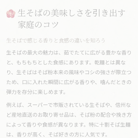
失敗しない生そばの扱いと保存方法
生そばの美味しさを引き出す
市販生そばの選び方と味わい深い楽しみ方
家庭のコツ
市販生そばランキングを参考に選ぶコツ
生そばで感じる香りと食感の違いを知ろう
スーパーの生そばで味を見極めるポイン
生そばの最大の魅力は、茹でたてに広がる豊かな香り
ト
と、もちもちとした食感にあります。乾麺とは異な
生そばのパッケージ表示に注目する理由
り、生そばはそば粉本来の風味やコシの強さが際立つ
生そばと乾麺の食感の違いを比べてみよ
ため、口に入れた瞬間に広がる香りや、噛んだときの
う
弾力を存分に楽しめます。
市販生そばを美味しく楽しむアレンジ法
例えば、スーパーで市販されている生そばや、信州な
生そばの食感と香りで変わる食卓体験
ど産地直送のお取り寄せ品は、そば粉の配合や挽き方
食卓を彩る生そばの魅力と香りの秘密
によって香りや食感が異なります。特に十割そば生麺
生そばの食感が与える満足感とは
は、香りが高く、そば好きの方に人気です。