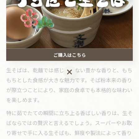
分だけの美味しい食べ方を見つけてみてください。
生そばの食感と香りで変わる
食卓体験
ご購入はこちら
食卓を彩る生そばの魅力と香りの秘密
生そばは、乾麺では感じられない豊かな香りと、もち
ご購入はこちら
もちとした食感が大きな魅力です。そば粉本来の香り
が際立つことにより、家庭の食卓でも本格的な味わい
を楽しめます。
特に茹でたての瞬間に立ち上る香ばしい香りは、生そ
ばならではの贅沢と言えるでしょう。スーパーやお取
り寄せで手に入る生そばも、鮮度や製法によって香り