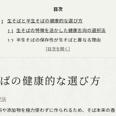
目次
生そばと半生そばの健康的な選び方
生そばの特徴を活かした健康志向の選択法
半生そばの保存性が生そばと異なる理由
生そばと半生そばの違いを栄養の視点で解説
生そばは主食選びで何が優れているか考察
健康重視なら生そばと半生そばどちらが最適か
ばの健康的な選び方
ダイエットに最適な生そばと半生そば比較
生そばと半生そばのカロリー比較と特徴
太りにくい主食選びで生そばは有効か
択法
ダイエット中に生そばを選ぶメリット
料や添加物を極力使わずに作られるため、そば本来の香