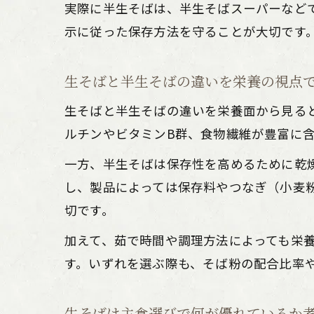
実際に半生そばは、半生そばスーパーなど
示に従った保存方法を守ることが大切です
生そばと半生そばの違いを栄養の視点
生そばと半生そばの違いを栄養面から見る
ルチンやビタミンB群、食物繊維が豊富に
一方、半生そばは保存性を高めるために乾
し、製品によっては保存料やつなぎ（小麦
切です。
加えて、茹で時間や調理方法によっても栄
す。いずれを選ぶ際も、そば粉の配合比率
生そばは主食選びで何が優れているか