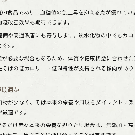
半生そばと生そばの使い分けで得する食卓
低GI食品であり、血糖値の急上昇を抑える点が優れてい
血流改善効果も期待できます。
整備や便通改善にも寄与します。炭水化物の中でもカロ
食です。
意が必要な場合もあるため、体質や健康状態に合わせた
そばの低カロリー・低GI特性が支持される傾向があり
が最適か
加物が少なく、そば本来の栄養や風味をダイレクトに楽
が最適です。
きるだけ素材本来の栄養を摂りたい場合は、無添加・高
合わせて、用途ごとに使い分けることが重要です。