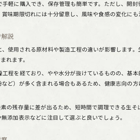
で手軽に購入でき、保存管理も簡単です。ただし、開封
生そば派にも役立つ半生そば調理のコツ
。賞味期限切れには十分留意し、風味や食感の変化にも
栄養バランス重視ならどちらのそばか
生そばと半生そばの栄養成分を徹底比較
で解説
生そばの食物繊維と半生そばの違いを解析
と、使用される原材料や製造工程の違いが影響します。
ビタミンB群は生そばに豊富か半生そばか
含まれます。
健康効果で選ぶなら生そばと半生そばどちら
燥工程を経ており、やや水分が抜けているものの、基本
生そばが栄養バランスで優れる理由を解説
粉など）が多く含まれる場合もあるため、健康志向の方
ご購入はこちら
ご購入はこちら
そばの種類別、日常使いのメリット
生そば・半生そばの違いと日常使いの利点
養素の残存量に差が出るため、短時間で調理できる生そ
生そばと乾麺の違いがもたらす生活面の差
や無添加表示などに注目して選ぶと良いでしょう。
半生そばの手軽さが家庭で重宝される理由
生そばを日常使いする際の注意点を紹介
考察