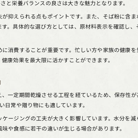
半生そばはダイエット向きか詳しく解説
ルさと栄養バランスの良さは大きな魅力となります。
生そばと半生そばのGI値に注目した違い
失が抑えられる点もポイントです。また、そば粉に含ま
保存性と風味から見るそばの違い
ます。具体的な選び方としては、原材料表示を確認し、
生そばの保存期間と風味のバランスの違い
半生そばの保存性と生そばの味わい比較
めに消費することが重要です。忙しい方や家族の健康を
生そばは保存方法で風味がどう変わるか
、健康効果を最大限に活かすことができます。
半生そばと生そばの賞味期限に注目しよう
生そばの風味を守る保存のポイント解説
由
半生そばの茹で時間と手軽さを解説
え、一定期間乾燥させる工程を経ているため、保存性が
生そばと比べた半生そばの茹で時間の違い
しい日常や贈り物にも適しています。
半生そばは忙しい日に手軽な理由とは
ッケージングの工夫が大きく影響しています。水分を減
生そばと半生そばの調理時間比較で見る利便性
風味や食感に若干の違いが生じる場合があります。
半生そばのおすすめ調理法と手軽さのポイント