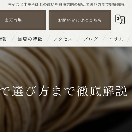
生そばと半生そばとの違いを健康志向の観点で選び方まで徹底解説
楽天市場
お問い合わせはこちら
情報
当店の特徴
アクセス
ブログ
コラム
そば
皿そば文楽 姫路駅南店
だし
皿そば文楽 砥堀店
で選び方まで徹底解説
団体
皿そば文楽 赤穂店
宴会
皿そば文楽 奈良東向通店
持ち帰り