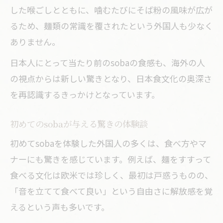
方
した喉ごしとともに、噛むたびにそば粉の風味が広が
るため、麺類の常識を覆されたという外国人も少なく
sobaの体験を海外SNSで発信するコツ
ありません。
外国人のsoba体験談が拡散する理由
日本人にとって当たり前のsobaの食感も、海外の人
SNSで話題のsoba 海外の反応まとめ
の視点からは新しい驚きとなり、日本食文化の奥深さ
ハッシュタグで繋がるsobaファンの輪
を再認識するきっかけとなっています。
海外の友人に伝えたいsoba体験の魅力
そばアレルギーと海外から見た注意点を紐解
初めてのsobaが与える驚きの体験談
く
初めてsobaを体験した外国人の多くは、食べ方やマ
soba アレルギーに関する海外での認知
ナーにも驚きを感じています。例えば、麺をすすって
外国人が注意したいsobaの成分と特徴
食べる文化は欧米では珍しく、最初は戸惑うものの、
蕎麦 外国人 アレルギーの実態を解説
「音を立てて食べて良い」という自由さに解放感を覚
sobaを安心して楽しむためのポイント
えるという声も多いです。
アレルギー対策とsoba選びのコツ