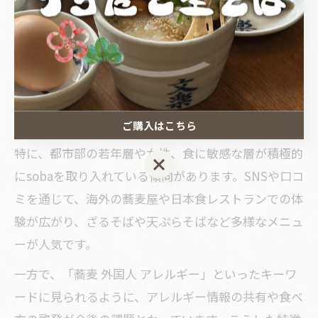
世界で広がるsobaのファン層の特徴
sobaのファン層は、世界各国で多様化しています。
健康志向の人々やベジタリアン、グルテンフリーを実
践する層に加え、日本文化や伝統食に興味を持つ旅行
者や現地在住の日本人コミュニティも重要な担い手で
す。
ご購入はこちら
特に、都市部の若年層や女性、食に敏感な層が積極的
ご購入はこちら
にsobaを取り入れている傾向があります。SNSや口コ
ミを通じて、海外の蕎麦屋や日本食レストランでの体
験が広がり、ざるそばや天ぷらそばなど多様なメニュ
ーが人気です。
一方で、「蕎麦 外国人 アレルギー」といったキーワ
ードに見られるように、アレルギー情報の共有や食べ