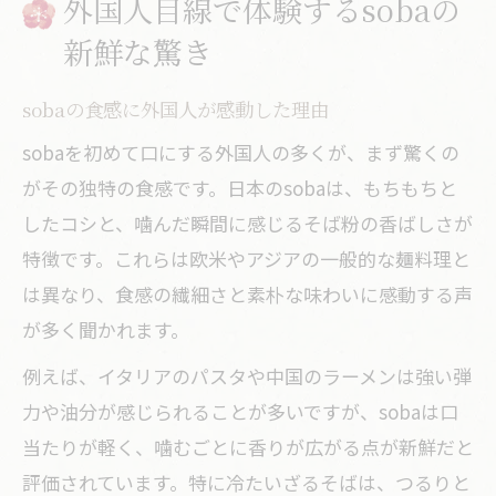
外国人目線で体験するsobaの
soba初挑戦の驚きと海外での人気の理由
海外でsobaが注目される背景とは
新鮮な驚き
soba初体験が与える印象と口コミ
sobaの食感に外国人が感動した理由
soba 海外 人気の秘密に迫る体験談
sobaを初めて口にする外国人の多くが、まず驚くの
日本食ブームとsobaへの期待感
がその独特の食感です。日本のsobaは、もちもちと
世界で広がるsobaのファン層の特徴
したコシと、噛んだ瞬間に感じるそば粉の香ばしさが
文化の壁を越えるsobaの食べ方発見記
特徴です。これらは欧米やアジアの一般的な麺料理と
soba 海外 食べ方の違いを体験から紹介
は異なり、食感の繊細さと素朴な味わいに感動する声
外国人が驚く日本独特のsobaマナー
が多く聞かれます。
海外で独自進化したsobaの食べ方事例
例えば、イタリアのパスタや中国のラーメンは強い弾
文化交流で見つけたsobaの新たな魅力
力や油分が感じられることが多いですが、sobaは口
sobaを囲む食卓が生む国際的な発見
当たりが軽く、噛むごとに香りが広がる点が新鮮だと
日本独特のsoba体験をSNSで発信する楽しみ
評価されています。特に冷たいざるそばは、つるりと