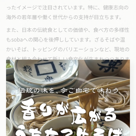
ったイメージで注目されています。特に、健康志向の
海外の若年層や働く世代からの支持が目立ちます。
また、日本の伝統食としての価値や、食べ方の多様性
もsobaへの関心を後押ししています。ざるそばや温
かいそば、トッピングのバリエーションなど、現地の
食材と組み合わせて新しい食文化が生まれつつありま
す。
一方、アレルギー対応や成分表示、食べ方のマナーな
ど、初めてsobaを体験する際の不安や疑問に応える
情報提供が求められています。今後も日本食ブームと
ともに、sobaの可能性はさらに広がっていくでしょ
う。