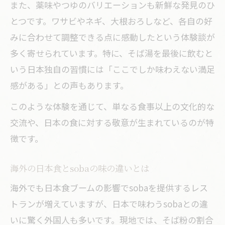
また、薬味やつゆのバリエーションも新鮮な発見のひ
ざるそばを海外で楽しむ人が増える背景
とつです。ワサビやネギ、大根おろしなど、各自の好
ざるそば 海外 の 反応を徹底解説
みに合わせて調整できる点に感動したという体験談が
多く寄せられています。特に、そば湯を最後に飲むと
なぜsobaは海外で広まりつつあるのか
いう日本独自の習慣には「ここでしか味わえない満足
ざるそばの人気拡大とその要因を探る
感がある」との声もあります。
海外蕎麦屋のsobaトレンドに注目
このような体験を通じて、単なる食事以上の文化的な
現地で愛されるsobaの食べ方の変化
交流や、日本の食に対する敬意が生まれているのが特
徴です。
海外の日本食とsobaの味の違いとは
海外でも日本食ブームの影響でsobaを提供するレス
トランが増えていますが、日本で味わうsobaとの違
いに驚く外国人も多いです。現地では、そば粉の割合