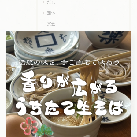
だし
団体
宴会
持ち帰り
皿そば文楽
姉妹店
落語会
最近の投稿
Recent
Posts
2026/07/12
奈良店の別名物！