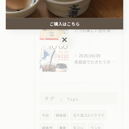
ご購入はこちら
2026/07/03
いつも楽しい会をありがとうございます。
ご購入はこちら
2026/06/09
奈良店でひきたてのコーヒーが飲めるようになりました。
タグ
Tags
今日
姉妹店
るり溪ゴルフクラブ
姫路市
蕎麦
天ぷら
ランチ