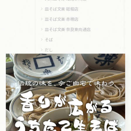
皿そば文楽 砥堀店
皿そば文楽 赤穂店
皿そば文楽 奈良東向通店
そば
だし
団体
宴会
持ち帰り
皿そば文楽
姉妹店
落語会