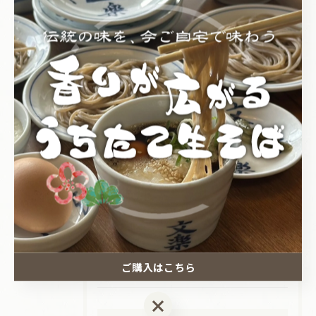
皿そば文楽 砥堀店
皿そば文楽 赤穂店
皿そば文楽 奈良東向通店
そば
だし
団体
宴会
持ち帰り
皿そば文楽
姉妹店
落語会
ご購入はこちら
ご購入はこちら