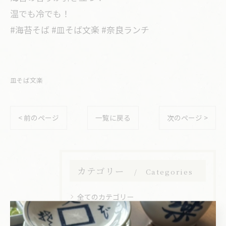
温でも冷でも！
#海苔そば #皿そば文楽 #奈良ランチ
皿そば文楽
< 前のページ
一覧に戻る
次のページ >
カテゴリー
Categories
全てのカテゴリー
文楽皿そば 姫路駅南店